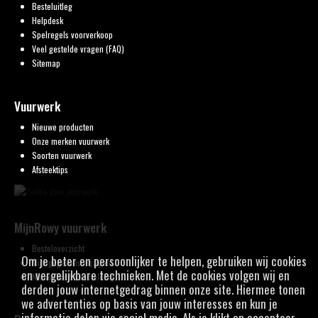
Besteluitleg
Helpdesk
Spelregels voorverkoop
Veel gestelde vragen (FAQ)
Sitemap
Vuurwerk
Nieuwe producten
Onze merken vuurwerk
Soorten vuurwerk
Afsteektips
MijnRowy vuurwerk
Besteloverzicht
Om je beter en persoonlijker te helpen, gebruiken wij cookies
Mijn gegevens wijzigen
en vergelijkbare technieken. Met de cookies volgen wij en
Nieuwsbrief aanmelding
derden jouw internetgedrag binnen onze site. Hiermee tonen
we advertenties op basis van jouw interesses en kun je
informatie delen via social media. Als je klikt op accepteer