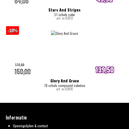
54,95
internetprijs
Stars And Stripes
37 schots cake
art. nr.03912
-18%
170,00
139,50
150,00
internetprijs
Glory And Grace
78 schots compound cakebox
art. nr.03910
Informatie
Openingstijden & contact