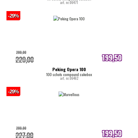
art. nr.06471
-29%
280,00
199,50
229,00
internetprijs
Peking Opera 100
100 schots compound cakebox
art. nr.06462
-29%
280,00
199,50
227,00