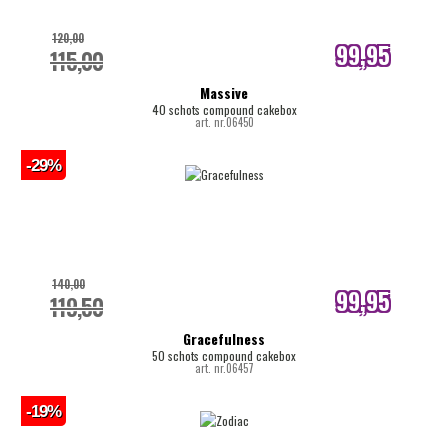
120,00
99,95
115,00
internetprijs
Massive
40 schots compound cakebox
art. nr.06450
-29%
140,00
99,95
119,50
internetprijs
Gracefulness
50 schots compound cakebox
art. nr.06457
-19%