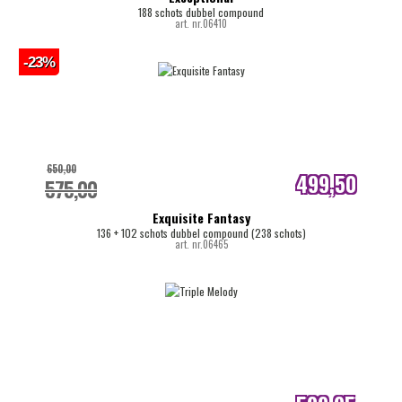
188 schots dubbel compound
art. nr.06410
-23%
650,00
499,50
575,00
internetprijs
Exquisite Fantasy
136 + 102 schots dubbel compound (238 schots)
art. nr.06465