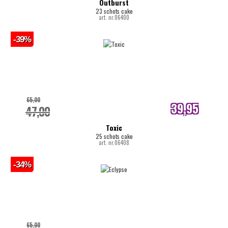
Outburst
23 schots cake
art. nr.06400
-39%
65,00
39,95
47,00
internetprijs
Toxic
25 schots cake
art. nr.06408
-34%
65,00