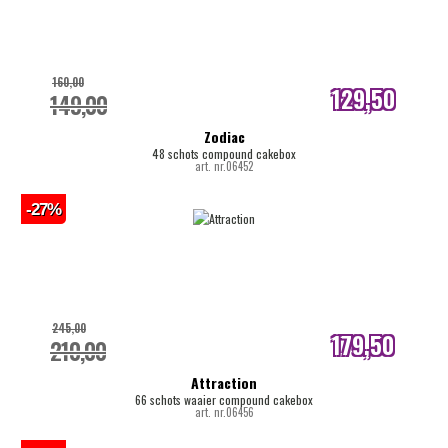
160,00
129,50
149,00
internetprijs
Zodiac
48 schots compound cakebox
art. nr.06452
-27%
245,00
179,50
210,00
internetprijs
Attraction
66 schots waaier compound cakebox
art. nr.06456