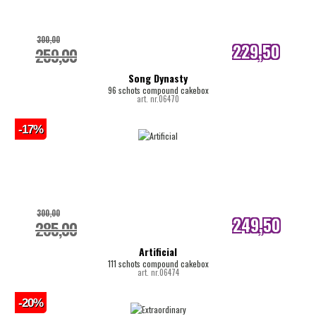
300,00
229,50
259,00
internetprijs
Song Dynasty
96 schots compound cakebox
art. nr.06470
-17%
300,00
249,50
285,00
internetprijs
Artificial
111 schots compound cakebox
art. nr.06474
-20%