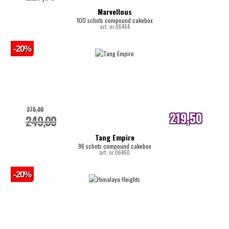
internetprijs
Marvellous
100 schots compound cakebox
art. nr.06464
-20%
275,00
219,50
249,00
internetprijs
Tang Empire
96 schots compound cakebox
art. nr.06460
-20%