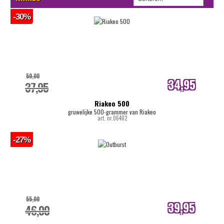
-30%
50,00
34,95
37,95
internetprijs
Riakeo 500
gruwelijke 500-grammer van Riakeo
art. nr.06402
-27%
55,00
39,95
46,00
internetprijs