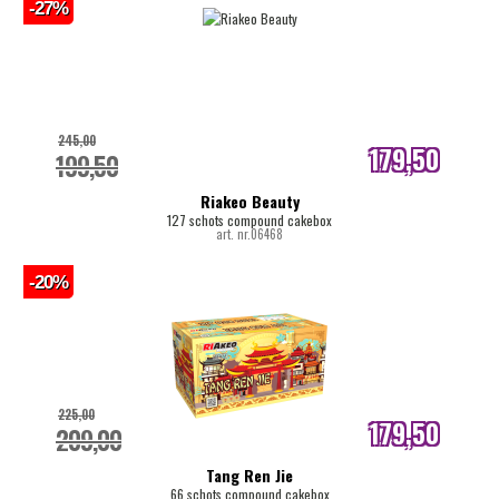
-27%
245,00
179,50
199,50
internetprijs
Riakeo Beauty
127 schots compound cakebox
art. nr.06468
-20%
225,00
179,50
209,00
internetprijs
Tang Ren Jie
66 schots compound cakebox