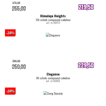
275,00
219,50
255,00
internetprijs
Himalaya Heights
136 schots compound cakebox
art. nr.06472
-24%
300,00
229,50
259,00
internetprijs
Elegance
96 schots compound cakebox
art. nr.06466
-24%