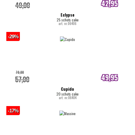
42,95
49,00
internetprijs
Eclypse
25 schots cake
art. nr.06406
-29%
70,00
49,95
57,00
internetprijs
Cupido
20 schots cake
art. nr.06404
-17%