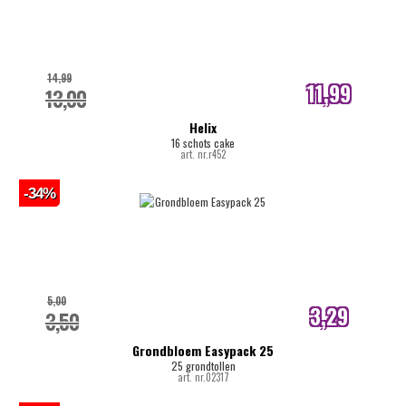
14,99
11,99
13,00
internetprijs
Helix
16 schots cake
art. nr.r452
-34%
5,00
3,29
3,50
internetprijs
Grondbloem Easypack 25
25 grondtollen
art. nr.02317