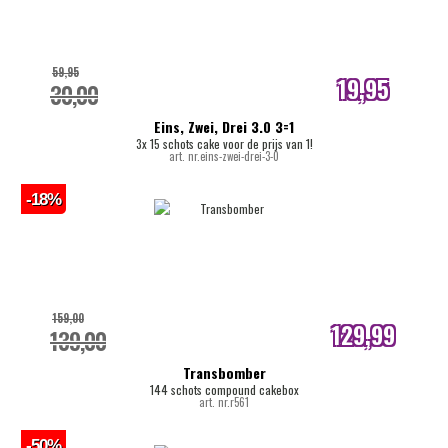
59,95
19,95
30,00
internetprijs
Eins, Zwei, Drei 3.0 3=1
3x 15 schots cake voor de prijs van 1!
art. nr.eins-zwei-drei-3-0
-18%
159,00
129,99
139,00
internetprijs
Transbomber
144 schots compound cakebox
art. nr.r561
-50%