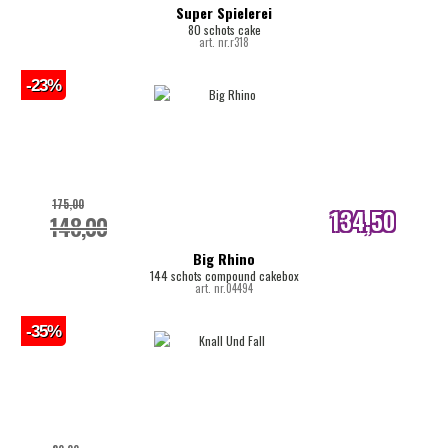
Super Spielerei
80 schots cake
art. nr.r318
-23%
175,00
134,50
148,00
internetprijs
Big Rhino
144 schots compound cakebox
art. nr.04494
-35%