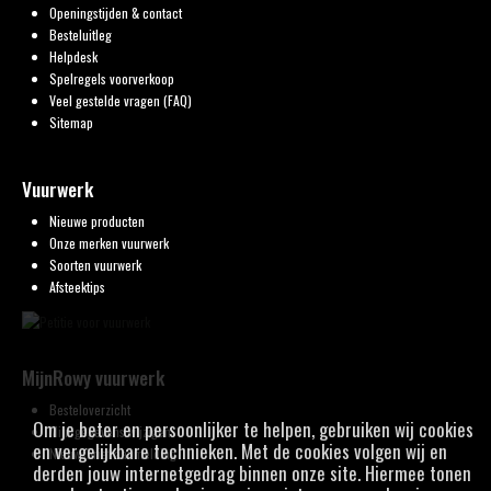
Openingstijden & contact
Besteluitleg
Helpdesk
Spelregels voorverkoop
Veel gestelde vragen (FAQ)
Sitemap
Vuurwerk
Nieuwe producten
Onze merken vuurwerk
Soorten vuurwerk
Afsteektips
MijnRowy vuurwerk
Besteloverzicht
Om je beter en persoonlijker te helpen, gebruiken wij cookies
Mijn gegevens wijzigen
en vergelijkbare technieken. Met de cookies volgen wij en
Nieuwsbrief aanmelding
derden jouw internetgedrag binnen onze site. Hiermee tonen