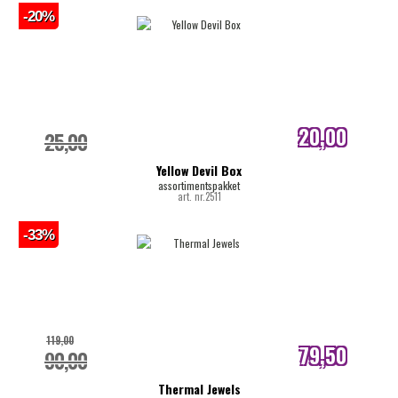
-20%
20,00
25,00
internetprijs
Yellow Devil Box
assortimentspakket
art. nr.2511
-33%
119,00
79,50
90,00
internetprijs
Thermal Jewels