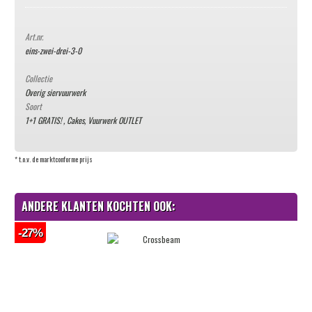
Art.nr.
eins-zwei-drei-3-0
Collectie
Overig siervuurwerk
Soort
1+1 GRATIS!
,
Cakes
,
Vuurwerk OUTLET
* t.o.v. de marktconforme prijs
ANDERE KLANTEN KOCHTEN OOK:
-27%