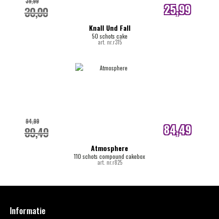
39,99
25,99
30,00
internetprijs
Knall Und Fall
50 schots cake
art. nr.r315
94,99
84,49
89,49
internetprijs
Atmosphere
110 schots compound cakebox
art. nr.r825
Informatie