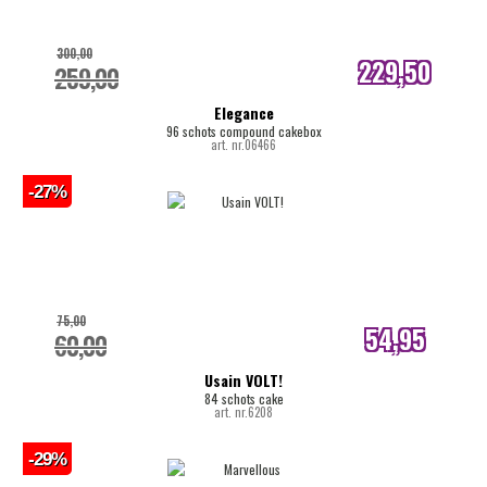
300,00
229,50
259,00
internetprijs
Elegance
96 schots compound cakebox
art. nr.06466
-27%
75,00
54,95
60,00
internetprijs
Usain VOLT!
84 schots cake
art. nr.6208
-29%