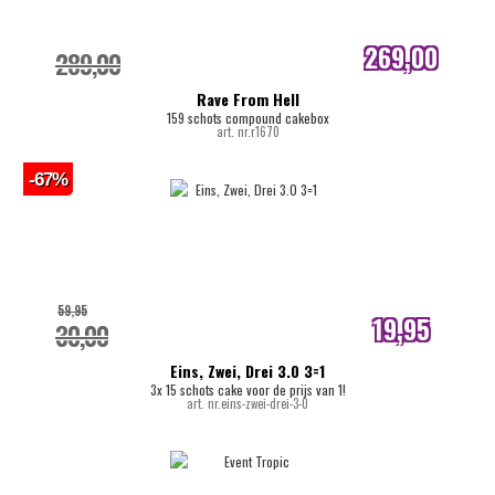
269,00
289,00
internetprijs
Rave From Hell
159 schots compound cakebox
art. nr.r1670
-67%
59,95
19,95
30,00
internetprijs
Eins, Zwei, Drei 3.0 3=1
3x 15 schots cake voor de prijs van 1!
art. nr.eins-zwei-drei-3-0