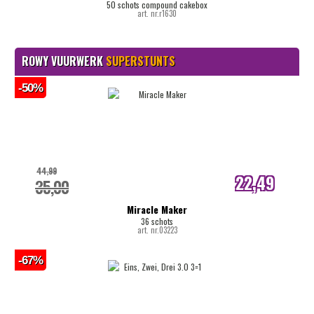
50 schots compound cakebox
art. nr.r1630
ROWY VUURWERK
SUPERSTUNTS
-50%
44,99
22,49
35,00
internetprijs
Miracle Maker
36 schots
art. nr.03223
-67%