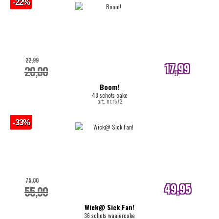
-22%
22,99
17,99
20,00
internetprijs
Boom!
48 schots cake
art. nr.r572
-33%
75,00
49,95
55,00
internetprijs
Wick@ Sick Fan!
36 schots waaiercake