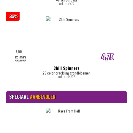
art. nr.r572
-36%
7,50
4,79
5,00
internetprijs
Chili Spinners
25 color crackling grondbloemen
art. nr.04312
SPECIAAL
AANBEVOLEN