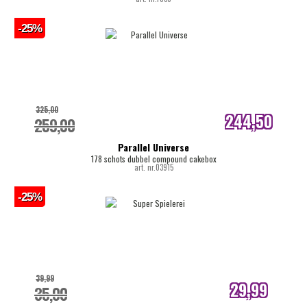
-25%
325,00
244,50
259,00
internetprijs
Parallel Universe
178 schots dubbel compound cakebox
art. nr.03915
-25%
39,99
29,99
35,00
internetprijs