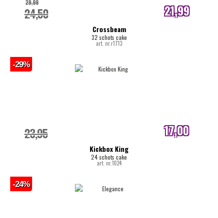
29,99
21,99
24,50
internetprijs
Crossbeam
32 schots cake
art. nr.r1713
-29%
17,00
23,95
internetprijs
Kickbox King
24 schots cake
art. nr.1024
-24%