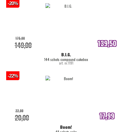
-20%
175,00
139,50
149,00
internetprijs
B.I.G.
144 schots compound cakebox
art. nr.1191
-22%
22,99
17,99
20,00
internetprijs
Boom!
48 schots cake