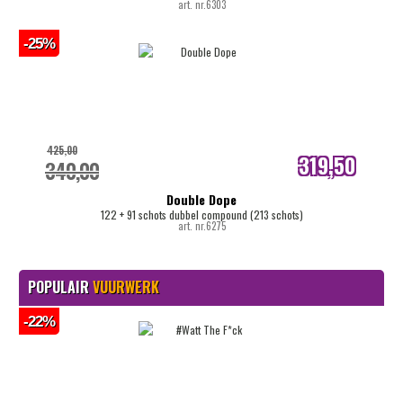
art. nr.6303
-25%
425,00
319,50
340,00
internetprijs
Double Dope
122 + 91 schots dubbel compound (213 schots)
art. nr.6275
POPULAIR
VUURWERK
-22%