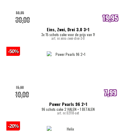
59,95
19,95
30,00
internetprijs
Eins, Zwei, Drei 3.0 3=1
3x 15 schots cake voor de prijs van 1!
art. nr.eins-zwei-drei-3-0
-50%
15,98
7,99
10,00
internetprijs
Power Pearls 96 2=1
96 schots cake 2 HALEN = 1 BETALEN
art. nr.02118-set
-20%