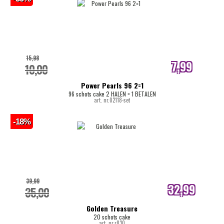
15,98
7,99
10,00
internetprijs
Power Pearls 96 2=1
96 schots cake 2 HALEN = 1 BETALEN
art. nr.02118-set
-18%
39,99
32,99
35,00
internetprijs
Golden Treasure
20 schots cake
art. nr.r830