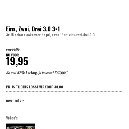
Eins, Zwei, Drei 3.0 3=1
3x 15 schots cake voor de prijs van 1!
art.
eins-zwei-drei-3-0
van
59,95
NU VOOR
19,95
Nu met
67% korting
, je bespaart €40,00!*
PRIJS TIJDENS LOSSE VERKOOP
30,00
meer info »
Video's