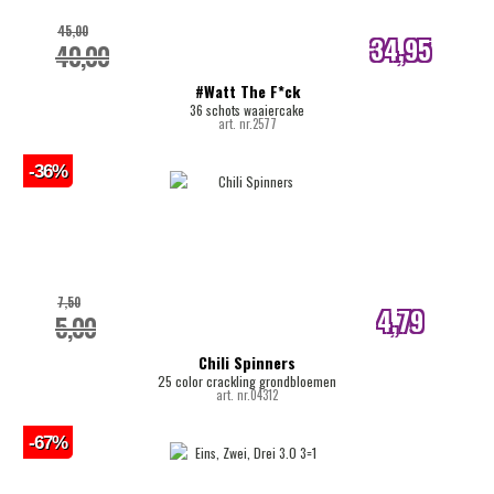
45,00
34,95
40,00
internetprijs
#Watt The F*ck
36 schots waaiercake
art. nr.2577
-36%
7,50
4,79
5,00
internetprijs
Chili Spinners
25 color crackling grondbloemen
art. nr.04312
-67%