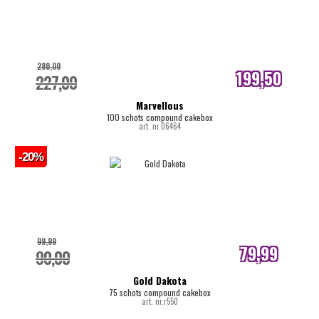
280,00
199,50
227,00
internetprijs
Marvellous
100 schots compound cakebox
art. nr.06464
-20%
99,99
79,99
90,00
internetprijs
Gold Dakota
75 schots compound cakebox
art. nr.r550