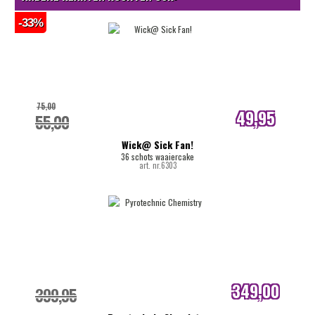
-33%
75,00
49,95
55,00
internetprijs
Wick@ Sick Fan!
36 schots waaiercake
art. nr.6303
349,00
399,95
internetprijs