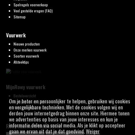
Spelregels voorverkoop
Veel gestelde vragen (FAQ)
Sitemap
Vuurwerk
Nieuwe producten
Onze merken vuurwerk
Soorten vuurwerk
Afsteektips
MijnRowy vuurwerk
Besteloverzicht
Om je beter en persoonlijker te helpen, gebruiken wij cookies
Mijn gegevens wijzigen
en vergelijkbare technieken. Met de cookies volgen wij en
Nieuwsbrief aanmelding
derden jouw internetgedrag binnen onze site. Hiermee tonen
we advertenties op basis van jouw interesses en kun je
informatie delen via social media. Als je klikt op accepteer
Rowy vuurwerk Nieuwsbrief
gaan we ervan uit dat je dat goedvind.
Weiger