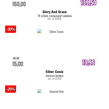
139,50
150,00
internetprijs
Glory And Grace
78 schots compound cakebox
art. nr.03910
-30%
20,00
13,95
15,00
internetprijs
Silver Conic
zilveren fontein
art. nr.02132
-20%