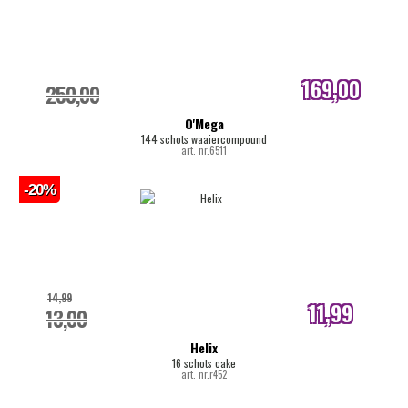
169,00
250,00
internetprijs
O'Mega
144 schots waaiercompound
art. nr.6511
-20%
14,99
11,99
13,00
internetprijs
Helix
16 schots cake
art. nr.r452