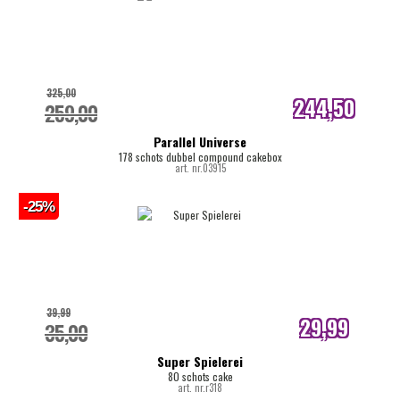
325,00
244,50
259,00
internetprijs
Parallel Universe
178 schots dubbel compound cakebox
art. nr.03915
-25%
39,99
29,99
35,00
internetprijs
Super Spielerei
80 schots cake
art. nr.r318