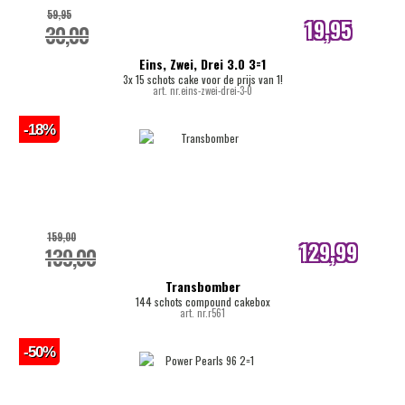
59,95
19,95
30,00
internetprijs
Eins, Zwei, Drei 3.0 3=1
3x 15 schots cake voor de prijs van 1!
art. nr.eins-zwei-drei-3-0
-18%
159,00
129,99
139,00
internetprijs
Transbomber
144 schots compound cakebox
art. nr.r561
-50%