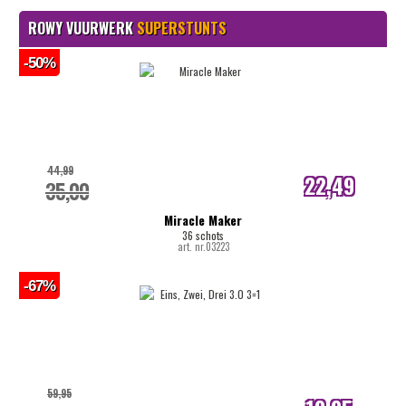
ROWY VUURWERK
SUPERSTUNTS
-50%
44,99
22,49
35,00
internetprijs
Miracle Maker
36 schots
art. nr.03223
-67%
59,95