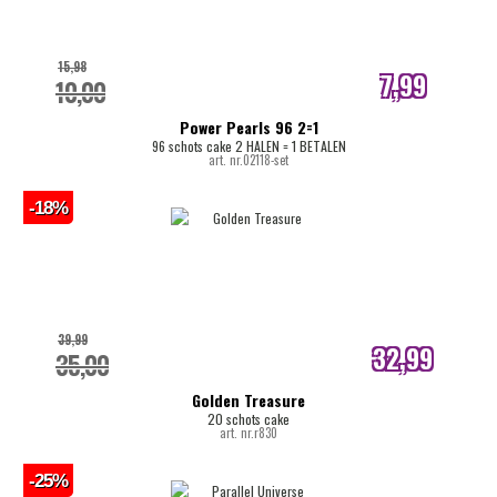
15,98
7,99
10,00
internetprijs
Power Pearls 96 2=1
96 schots cake 2 HALEN = 1 BETALEN
art. nr.02118-set
-18%
39,99
32,99
35,00
internetprijs
Golden Treasure
20 schots cake
art. nr.r830
-25%