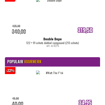
425,00
319,50
340,00
internetprijs
Double Dope
122 + 91 schots dubbel compound (213 schots)
art. nr.6275
POPULAIR
VUURWERK
-22%
45,00
34,95
40,00