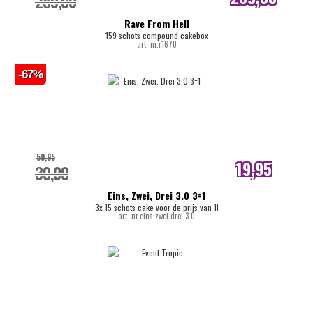
289,00
internetprijs
Rave From Hell
159 schots compound cakebox
art. nr.r1670
-67%
59,95
19,95
30,00
internetprijs
Eins, Zwei, Drei 3.0 3=1
3x 15 schots cake voor de prijs van 1!
art. nr.eins-zwei-drei-3-0