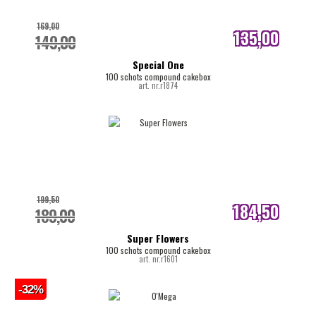
169,00
135,00
149,00
internetprijs
Special One
100 schots compound cakebox
art. nr.r1874
199,50
184,50
189,00
internetprijs
Super Flowers
100 schots compound cakebox
art. nr.r1601
-32%