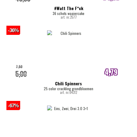
internetprijs
#Watt The F*ck
36 schots waaiercake
art. nr.2577
-36%
7,50
4,79
5,00
internetprijs
Chili Spinners
25 color crackling grondbloemen
art. nr.04312
-67%