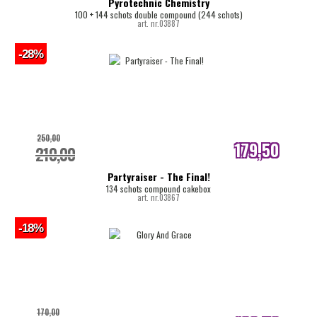
Pyrotechnic Chemistry
100 + 144 schots double compound (244 schots)
art. nr.03887
-28%
250,00
179,50
210,00
internetprijs
Partyraiser - The Final!
134 schots compound cakebox
art. nr.03867
-18%
170,00