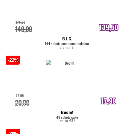
175,00
139,50
149,00
internetprijs
B.I.G.
144 schots compound cakebox
art. nr.1191
-22%
22,99
17,99
20,00
internetprijs
Boom!
48 schots cake
art. nr.r572
-36%