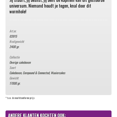
Jij stuurt, jij beslist, jij bent de kapitein van dit gestoorde
universum. Niemand houdt je tegen, knal door dit
wormhole!
Art.nr.
03915
Kruitgewicht
2400 gr.
Collectie
Overige cakeboxen
Soort
Cakeboxen, Compound & Connected
,
Waaiercakes
Gewicht
17000 gr.
* t.o.v. de marktconforme prijs
ANDERE KLANTEN KOCHTEN OOK: