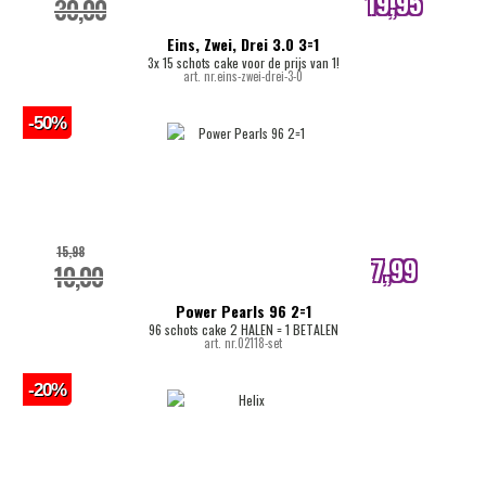
19,95
30,00
internetprijs
Eins, Zwei, Drei 3.0 3=1
3x 15 schots cake voor de prijs van 1!
art. nr.eins-zwei-drei-3-0
-50%
15,98
7,99
10,00
internetprijs
Power Pearls 96 2=1
96 schots cake 2 HALEN = 1 BETALEN
art. nr.02118-set
-20%