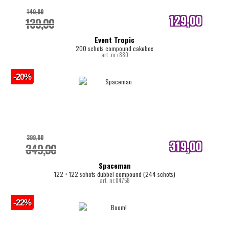
149,00
129,00
139,00
internetprijs
Event Tropic
200 schots compound cakebox
art. nr.r880
-20%
399,00
319,00
349,00
internetprijs
Spaceman
122 + 122 schots dubbel compound (244 schots)
art. nr.04758
-22%