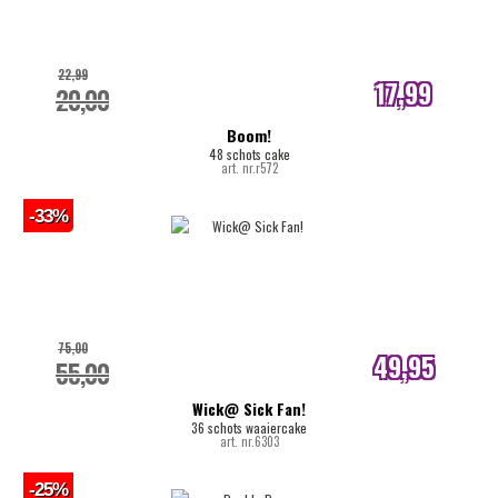
22,99
17,99
20,00
internetprijs
Boom!
48 schots cake
art. nr.r572
-33%
75,00
49,95
55,00
internetprijs
Wick@ Sick Fan!
36 schots waaiercake
art. nr.6303
-25%