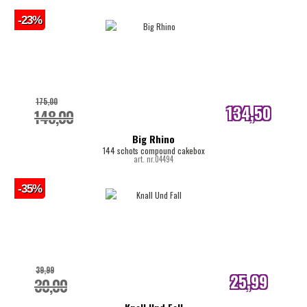
-23%
175,00
134,50
148,00
internetprijs
Big Rhino
144 schots compound cakebox
art. nr.04494
-35%
39,99
25,99
30,00
internetprijs