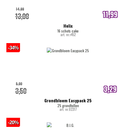
14,99
11,99
13,00
internetprijs
Helix
16 schots cake
art. nr.r452
-34%
5,00
3,29
3,50
internetprijs
Grondbloem Easypack 25
25 grondtollen
art. nr.02317
-20%