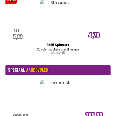
7,50
4,79
5,00
internetprijs
Chili Spinners
25 color crackling grondbloemen
art. nr.04312
SPECIAAL
AANBEVOLEN
269,00