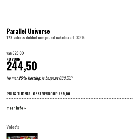
Parallel Universe
178 schots dubbel compound cakebox
art.
03915
van
325,00
NU VOOR
244,50
Nu met
25% korting
, je bespaart €80,50!*
PRIJS TIJDENS LOSSE VERKOOP
259,00
meer info »
Video's