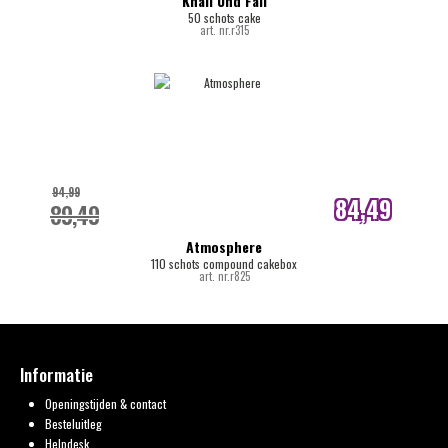
Knall Und Fall
50 schots cake
art. nr.r315
94,99
84,49
89,49
internetprijs
Atmosphere
110 schots compound cakebox
art. nr.r825
Informatie
Openingstijden & contact
Besteluitleg
Helpdesk