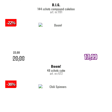
internetprijs
B.I.G.
144 schots compound cakebox
art. nr.1191
-22%
22,99
17,99
20,00
internetprijs
Boom!
48 schots cake
art. nr.r572
-36%