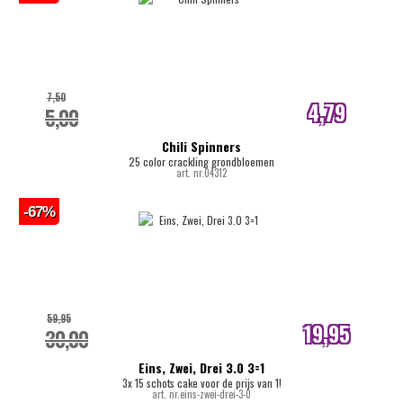
7,50
4,79
5,00
internetprijs
Chili Spinners
25 color crackling grondbloemen
art. nr.04312
-67%
59,95
19,95
30,00
internetprijs
Eins, Zwei, Drei 3.0 3=1
3x 15 schots cake voor de prijs van 1!
art. nr.eins-zwei-drei-3-0