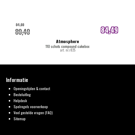
94,99
84,49
89,49
internetprijs
Atmosphere
110 schots compound cakebox
art. nr.r825
Informatie
Openingstijden & contact
Besteluitleg
Helpdesk
Spelregels voorverkoop
Veel gestelde vragen (FAQ)
Sitemap