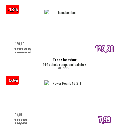
-18%
159,00
129,99
139,00
internetprijs
Transbomber
144 schots compound cakebox
art. nr.r561
-50%
15,98
7,99
10,00
internetprijs