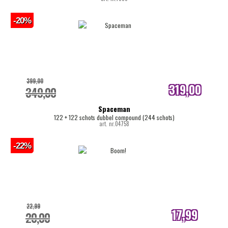
-20%
399,00
319,00
349,00
internetprijs
Spaceman
122 + 122 schots dubbel compound (244 schots)
art. nr.04758
-22%
22,99
17,99
20,00
internetprijs