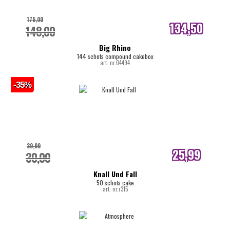
175,00
134,50
148,00
internetprijs
Big Rhino
144 schots compound cakebox
art. nr.04494
-35%
39,99
25,99
30,00
internetprijs
Knall Und Fall
50 schots cake
art. nr.r315