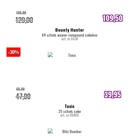
165,00
109,50
129,00
internetprijs
Bounty Hunter
84 schots waaier compound cakebox
art. nr.6634
-39%
65,00
39,95
47,00
internetprijs
Toxic
25 schots cake
art. nr.06408