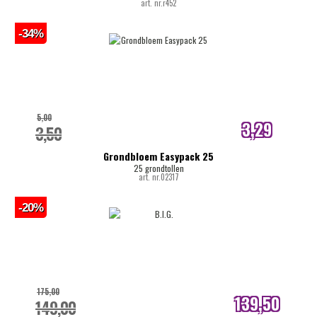
art. nr.r452
-34%
5,00
3,29
3,50
internetprijs
Grondbloem Easypack 25
25 grondtollen
art. nr.02317
-20%
175,00
139,50
149,00