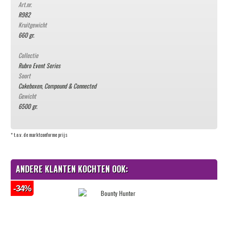
Art.nr.
R982
Kruitgewicht
660 gr.
Collectie
Rubro Event Series
Soort
Cakeboxen, Compound & Connected
Gewicht
6500 gr.
* t.o.v. de marktconforme prijs
ANDERE KLANTEN KOCHTEN OOK:
-34%