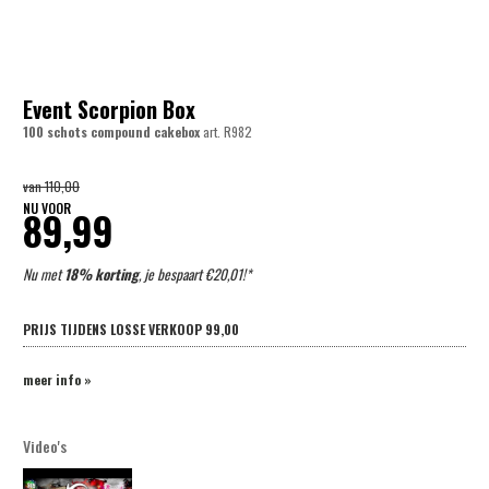
Event Scorpion Box
100 schots compound cakebox
art.
R982
van
110,00
NU VOOR
89,99
Nu met
18% korting
, je bespaart €20,01!*
PRIJS TIJDENS LOSSE VERKOOP
99,00
meer info »
Video's