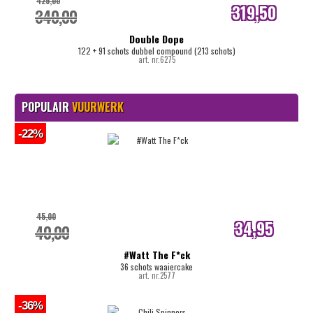
425,00
319,50
340,00
internetprijs
Double Dope
122 + 91 schots dubbel compound (213 schots)
art. nr.6275
POPULAIR
VUURWERK
-22%
45,00
34,95
40,00
internetprijs
#Watt The F*ck
36 schots waaiercake
art. nr.2577
-36%