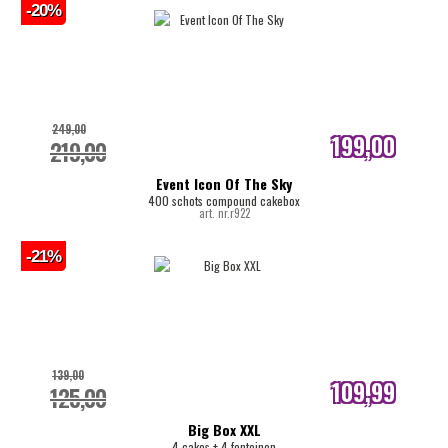
-20%
249,00
199,00
219,00
internetprijs
Event Icon Of The Sky
400 schots compound cakebox
art. nr.r922
-21%
139,00
109,99
125,00
internetprijs
Big Box XXL
4 cakes + 4 fonteinen