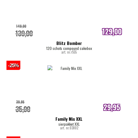
149,00
129,00
139,00
internetprijs
Blitz Bomber
120 schots compound cakebox
art. nr.r555
-25%
39,95
29,95
35,00
internetprijs
Family Mix XXL
sierpakket XXL
art. nr.03802