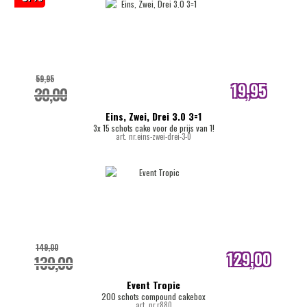
59,95
19,95
30,00
internetprijs
Eins, Zwei, Drei 3.0 3=1
3x 15 schots cake voor de prijs van 1!
art. nr.eins-zwei-drei-3-0
149,00
129,00
139,00
internetprijs
Event Tropic
200 schots compound cakebox
art. nr.r880