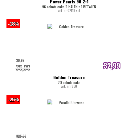
Power Pearls 96 2=1
96 schots cake 2 HALEN = 1 BETALEN
art. nr.02118-set
-18%
39,99
32,99
35,00
internetprijs
Golden Treasure
20 schots cake
art. nr.r830
-25%
325,00