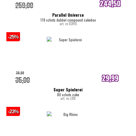
244,50
259,00
internetprijs
Parallel Universe
178 schots dubbel compound cakebox
art. nr.03915
-25%
39,99
29,99
35,00
internetprijs
Super Spielerei
80 schots cake
art. nr.r318
-23%