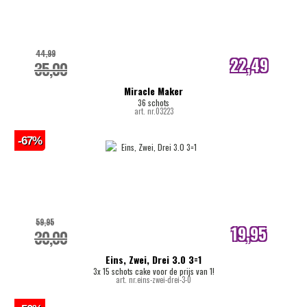
44,99
22,49
35,00
internetprijs
Miracle Maker
36 schots
art. nr.03223
-67%
59,95
19,95
30,00
internetprijs
Eins, Zwei, Drei 3.0 3=1
3x 15 schots cake voor de prijs van 1!
art. nr.eins-zwei-drei-3-0