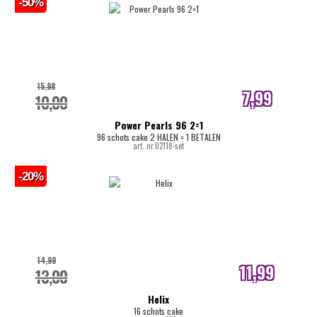
-50%
15,98
7,99
10,00
internetprijs
Power Pearls 96 2=1
96 schots cake 2 HALEN = 1 BETALEN
art. nr.02118-set
-20%
14,99
11,99
13,00
internetprijs
Helix
16 schots cake