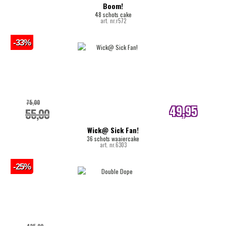
Boom!
48 schots cake
art. nr.r572
-33%
75,00
49,95
55,00
internetprijs
Wick@ Sick Fan!
36 schots waaiercake
art. nr.6303
-25%