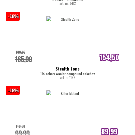
art. nr.r5412
-18%
189,00
154,50
165,00
internetprijs
Stealth Zone
114 schots waaier compound cakebox
art. nr.1192
-18%
110,00
89,99
99,99