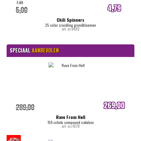
7,50
4,79
5,00
internetprijs
Chili Spinners
25 color crackling grondbloemen
art. nr.04312
SPECIAAL
AANBEVOLEN
269,00
289,00
internetprijs
Rave From Hell
159 schots compound cakebox
art. nr.r1670
-67%