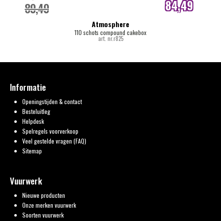
84,49
89,49
internetprijs
Atmosphere
110 schots compound cakebox
art. nr.r825
Informatie
Openingstijden & contact
Besteluitleg
Helpdesk
Spelregels voorverkoop
Veel gestelde vragen (FAQ)
Sitemap
Vuurwerk
Nieuwe producten
Onze merken vuurwerk
Soorten vuurwerk