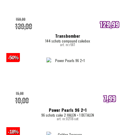
159,00
129,99
139,00
internetprijs
Transbomber
144 schots compound cakebox
art. nr.r561
-50%
15,98
7,99
10,00
internetprijs
Power Pearls 96 2=1
96 schots cake 2 HALEN = 1 BETALEN
art. nr.02118-set
-18%