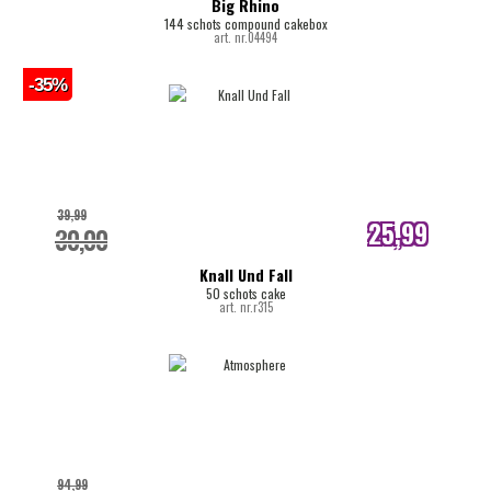
Big Rhino
144 schots compound cakebox
art. nr.04494
-35%
39,99
25,99
30,00
internetprijs
Knall Und Fall
50 schots cake
art. nr.r315
94,99