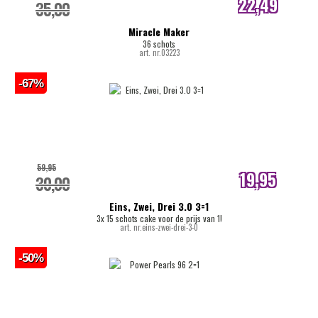
22,49
35,00
internetprijs
Miracle Maker
36 schots
art. nr.03223
-67%
59,95
19,95
30,00
internetprijs
Eins, Zwei, Drei 3.0 3=1
3x 15 schots cake voor de prijs van 1!
art. nr.eins-zwei-drei-3-0
-50%