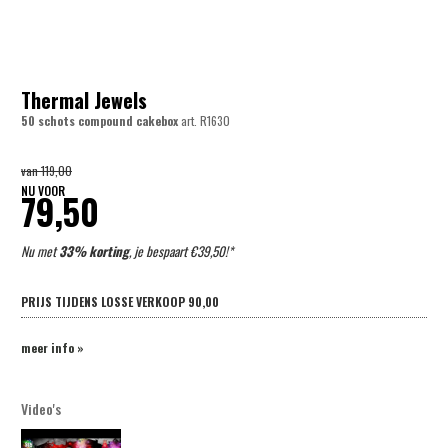
Thermal Jewels
50 schots compound cakebox
art.
R1630
van
119,00
NU VOOR
79,50
Nu met
33% korting
, je bespaart €39,50!*
PRIJS TIJDENS LOSSE VERKOOP
90,00
meer info »
Video's