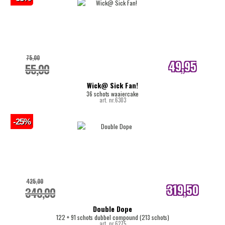
75,00
49,95
55,00
internetprijs
Wick@ Sick Fan!
36 schots waaiercake
art. nr.6303
-25%
425,00
319,50
340,00
internetprijs
Double Dope
122 + 91 schots dubbel compound (213 schots)
art. nr.6275