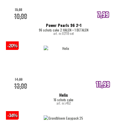
15,98
7,99
10,00
internetprijs
Power Pearls 96 2=1
96 schots cake 2 HALEN = 1 BETALEN
art. nr.02118-set
-20%
14,99
11,99
13,00
internetprijs
Helix
16 schots cake
art. nr.r452
-34%