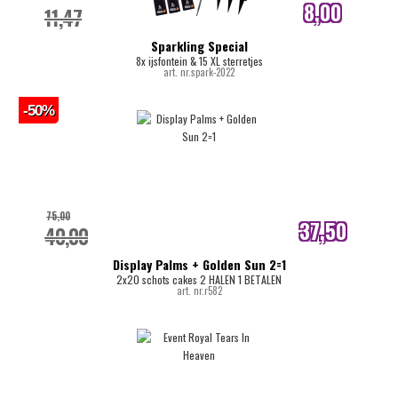
8,00
11,47
internetprijs
Sparkling Special
8x ijsfontein & 15 XL sterretjes
art. nr.spark-2022
-50%
75,00
37,50
40,00
internetprijs
Display Palms + Golden Sun 2=1
2x20 schots cakes 2 HALEN 1 BETALEN
art. nr.r582