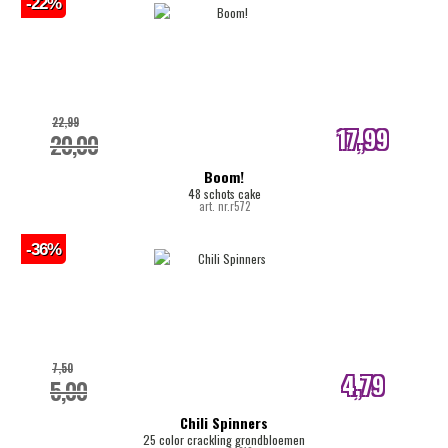
-22%
22,99
17,99
20,00
internetprijs
Boom!
48 schots cake
art. nr.r572
-36%
7,50
4,79
5,00
internetprijs
Chili Spinners
25 color crackling grondbloemen