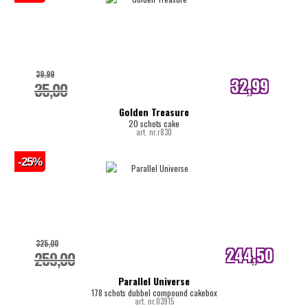
39,99
32,99
35,00
internetprijs
Golden Treasure
20 schots cake
art. nr.r830
-25%
325,00
244,50
259,00
internetprijs
Parallel Universe
178 schots dubbel compound cakebox
art. nr.03915