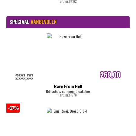
art. nr.04312
SPECIAAL
AANBEVOLEN
269,00
289,00
internetprijs
Rave From Hell
159 schots compound cakebox
art. nr.r1670
-67%