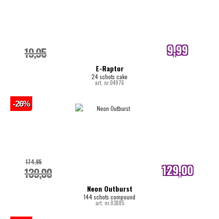
9,99
19,95
internetprijs
E-Raptor
24 schots cake
art. nr.04976
-26%
174,95
129,00
139,00
internetprijs
Neon Outburst
144 schots compound
art. nr.03885