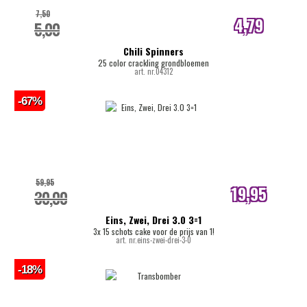
7,50
4,79
5,00
internetprijs
Chili Spinners
25 color crackling grondbloemen
art. nr.04312
-67%
59,95
19,95
30,00
internetprijs
Eins, Zwei, Drei 3.0 3=1
3x 15 schots cake voor de prijs van 1!
art. nr.eins-zwei-drei-3-0
-18%