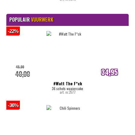
POPULAIR
VUURWERK
-22%
45,00
34,95
40,00
internetprijs
#Watt The F*ck
36 schots waaiercake
art. nr.2577
-36%