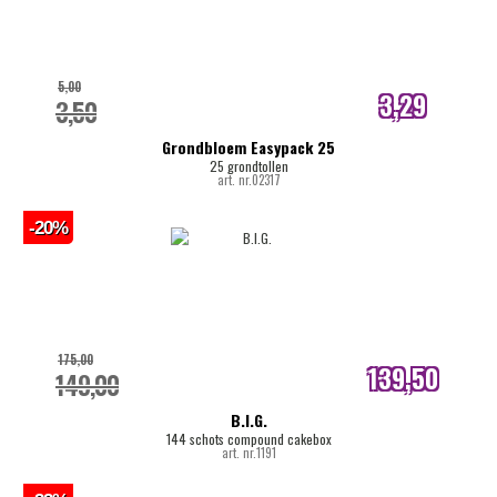
5,00
3,29
3,50
internetprijs
Grondbloem Easypack 25
25 grondtollen
art. nr.02317
-20%
175,00
139,50
149,00
internetprijs
B.I.G.
144 schots compound cakebox
art. nr.1191