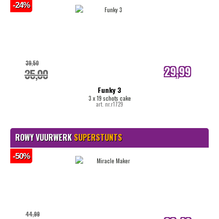
-24%
39,50
29,99
35,00
internetprijs
Funky 3
3 x 19 schots cake
art. nr.r1729
ROWY VUURWERK
SUPERSTUNTS
-50%
44,99