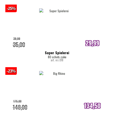
-25%
39,99
29,99
35,00
internetprijs
Super Spielerei
80 schots cake
art. nr.r318
-23%
175,00
134,50
148,00
internetprijs