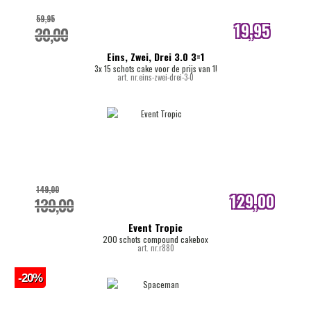
59,95
19,95
30,00
internetprijs
Eins, Zwei, Drei 3.0 3=1
3x 15 schots cake voor de prijs van 1!
art. nr.eins-zwei-drei-3-0
149,00
129,00
139,00
internetprijs
Event Tropic
200 schots compound cakebox
art. nr.r880
-20%