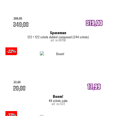
399,00
319,00
349,00
internetprijs
Spaceman
122 + 122 schots dubbel compound (244 schots)
art. nr.04758
-22%
22,99
17,99
20,00
internetprijs
Boom!
48 schots cake
art. nr.r572
-33%