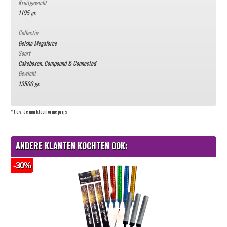
Kruitgewicht
1195 gr.
Collectie
Geisha Megaforce
Soort
Cakeboxen, Compound & Connected
Gewicht
13500 gr.
* t.o.v. de marktconforme prijs
ANDERE KLANTEN KOCHTEN OOK:
-30%