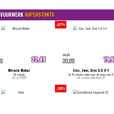
 VUURWERK
SUPERSTUNTS
-67%
59,95
22,49
19,
00
30,00
internetprijs
internetpri
Miracle Maker
Eins, Zwei, Drei 3.0 3=1
36 schots
3x 15 schots cake voor de prijs van 1!
art. nr.03223
art. nr.eins-zwei-drei-3-0
-34%