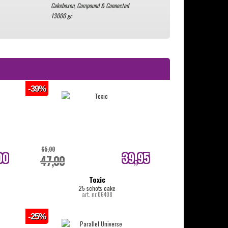
Cakeboxen, Compound & Connected
13000 gr.
-39%
65,00
00
39,95
47,00
js
internetprijs
Toxic
25 schots cake
art. nr.06408
-25%