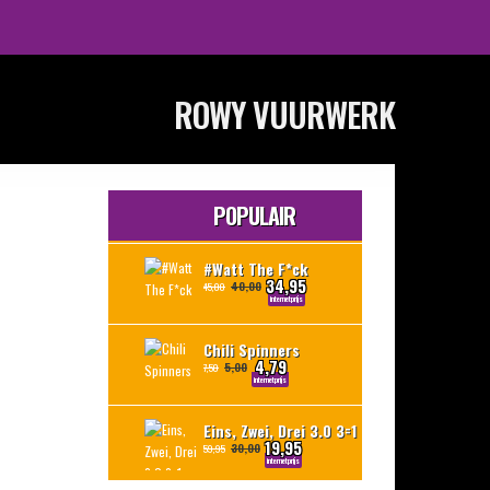
ROWY VUURWERK
POPULAIR
#Watt The F*ck
34,95
40,00
45,00
internetprijs
Chili Spinners
4,79
5,00
7,50
internetprijs
Eins, Zwei, Drei 3.0 3=1
19,95
30,00
59,95
internetprijs