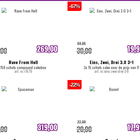
-67%
59,95
269,00
19,
,00
30,00
internetprijs
internetpri
Rave From Hell
Eins, Zwei, Drei 3.0 3=1
159 schots compound cakebox
3x 15 schots cake voor de prijs van 1!
art. nr.r1670
art. nr.eins-zwei-drei-3-0
-22%
22,99
319,00
17,9
,00
20,00
internetprijs
internetpri