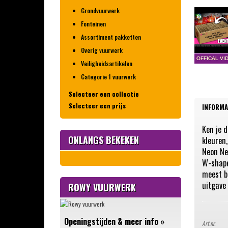
Grondvuurwerk
Fonteinen
Assortiment pakketten
Overig vuurwerk
Veiligheidsartikelen
Categorie 1 vuurwerk
Selecteer een collectie
Selecteer een prijs
INFORMA
Brutal Explosions
0 – 10 euro
Riakeo
Ken je 
10 – 25 euro
Rubro Event Series
ONLANGS BEKEKEN
kleuren,
25 - 50 euro
Neon Neb
VOLT! Fireworks
W-shape
50 - 100 euro
XQlusif
meest bu
100 - 200 euro
Barely Legal
uitgave 
ROWY VUURWERK
200+ euro
Rubro Fireworks
Rubro Die Bombe Vuurwerk
Rubro Supersetknallers
Openingstijden & meer info
»
Art.nr.