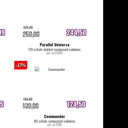
325,00
99
244,50
259,00
js
internetprijs
Parallel Universe
178 schots dubbel compound cakebox
art. nr.03915
-17%
150,00
95
124,50
139,00
js
internetprijs
Commander
80 schots compound cakebox
art. nr.1196