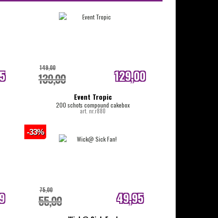
149,00
95
129,00
139,00
js
internetprijs
Event Tropic
200 schots compound cakebox
art. nr.r880
-33%
75,00
9
49,95
55,00
js
internetprijs