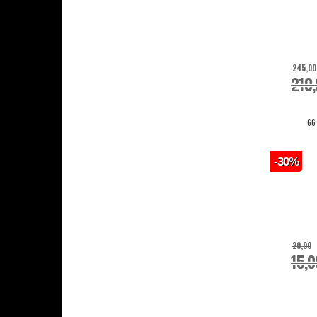
Combi Deals
245,00
210
66
-30%
20,00
15,0