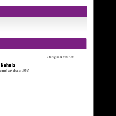
« terug naar overzicht
 Nebula
ound cakebox
art.R951
0