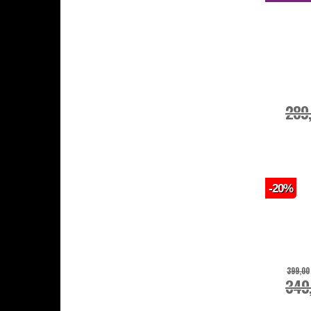
289
-20%
399,00
349