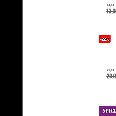
14,99
13,0
-22%
22,99
20,
SPEC