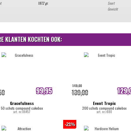
ht
1872 gr.
Soort
Gewicht
E KLANTEN KOCHTEN OOK:
149,00
99,95
129,
50
139,00
internetprijs
internetpri
Gracefulness
Event Tropic
50 schots compound cakebox
200 schots compound cakebox
art. nr.06457
art. nr.r880
-21%