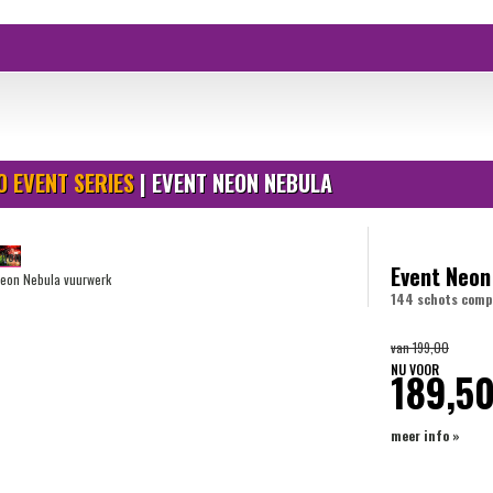
 EVENT SERIES
| EVENT NEON NEBULA
Event Neon
144 schots comp
van
199,00
NU VOOR
189,5
meer info »