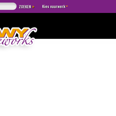
»
Kies vuurwerk
ZOEKEN