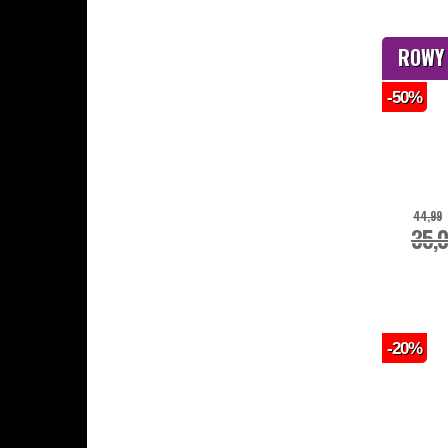
ROWY
-50%
44,99
35,
-20%