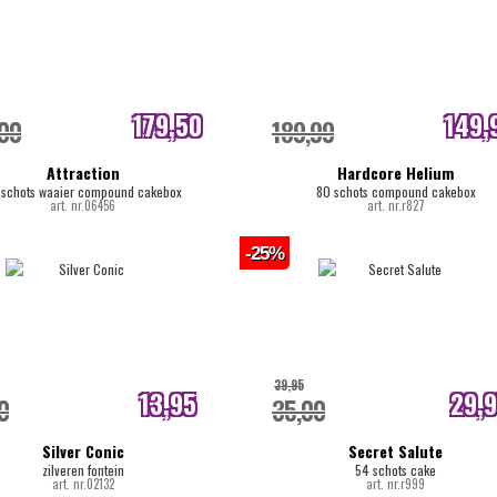
179,50
149,
,00
189,99
internetprijs
internetpri
Attraction
Hardcore Helium
 schots waaier compound cakebox
80 schots compound cakebox
art. nr.06456
art. nr.r827
-25%
39,95
13,95
29,
0
35,00
internetprijs
internetpri
Silver Conic
Secret Salute
zilveren fontein
54 schots cake
art. nr.02132
art. nr.r999