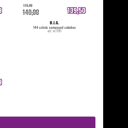
175,00
9
139,50
149,00
js
internetprijs
B.I.G.
144 schots compound cakebox
art. nr.1191
9
js