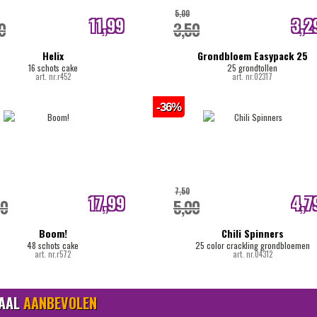
5,00
11,99
3,2
0
3,50
internetprijs
internetpri
Helix
Grondbloem Easypack 25
16 schots cake
25 grondtollen
art. nr.r452
art. nr.02317
-36%
7,50
17,99
4,7
00
5,00
internetprijs
internetpri
Boom!
Chili Spinners
48 schots cake
25 color crackling grondbloemen
art. nr.r572
art. nr.04312
IAAL
AANBEVOLEN