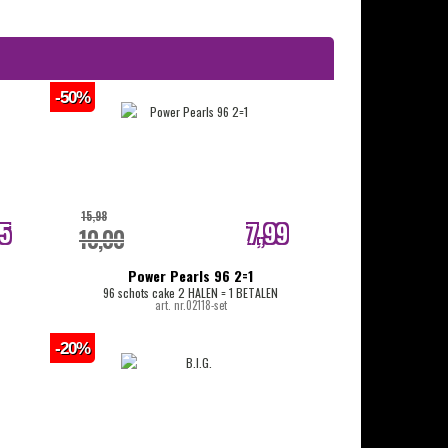
-50%
15,98
95
7,99
10,00
js
internetprijs
Power Pearls 96 2=1
96 schots cake 2 HALEN = 1 BETALEN
art. nr.02118-set
-20%